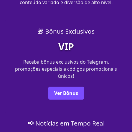
conteúdo variado e diversão de alto nível.
🎁 Bônus Exclusivos
VIP
Receba bônus exclusivos do Telegram,
promoções especiais e códigos promocionais
únicos!
Ver Bônus
📢 Notícias em Tempo Real