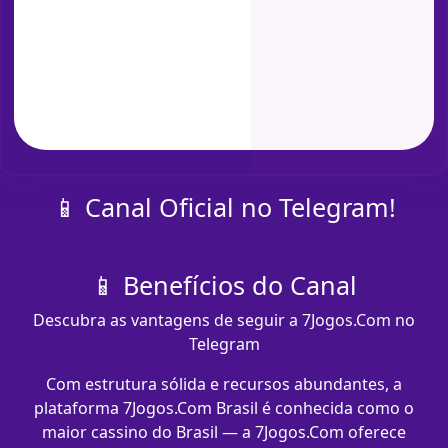
📱 Canal Oficial no Telegram!
📱 Benefícios do Canal
Descubra as vantagens de seguir a 7Jogos.Com no
Telegram
Com estrutura sólida e recursos abundantes, a
plataforma 7Jogos.Com Brasil é conhecida como o
maior cassino do Brasil — a 7Jogos.Com oferece