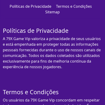
Políticas de Privacidade
Termos e Condições
Sitemap
Políticas de Privacidade
A 79X Game Vip valoriza a privacidade de seus usuários
e está empenhada em proteger todas as informações
pessoais fornecidas durante o uso de nossos canais de
comunicação. Todos os dados coletados são utilizados
exclusivamente para fins de melhoria contínua da
experiência de nossos jogadores.
Termos e Condições
Os usuários da 79X Game Vip concordam em respeitar