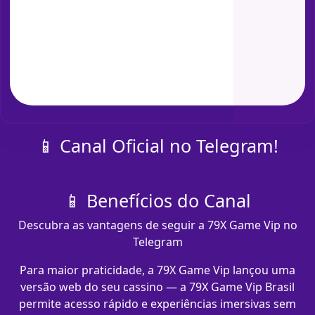
📱 Canal Oficial no Telegram!
📱 Benefícios do Canal
Descubra as vantagens de seguir a 79X Game Vip no
Telegram
Para maior praticidade, a 79X Game Vip lançou uma
versão web do seu cassino — a 79X Game Vip Brasil
permite acesso rápido e experiências imersivas sem