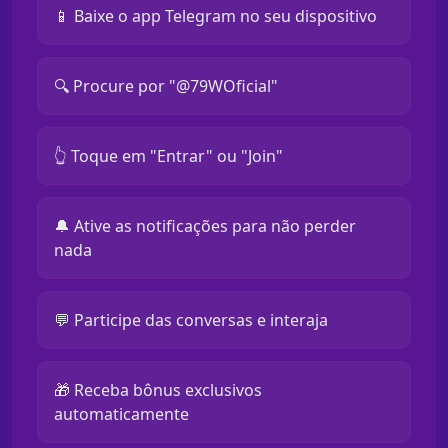
📱 Baixe o app Telegram no seu dispositivo
🔍 Procure por "@79WOficial"
👆 Toque em "Entrar" ou "Join"
🔔 Ative as notificações para não perder
nada
💬 Participe das conversas e interaja
🎁 Receba bônus exclusivos
automaticamente