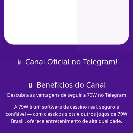
📱 Canal Oficial no Telegram!
📱 Benefícios do Canal
Descubra as vantagens de seguir a 79W no Telegram
A 79W é um software de cassino real, seguro e
confiável — com clássicos slots e outros jogos da 79W
Brasil , oferece entretenimento de alta qualidade.