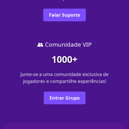
Falar Suporte
👥 Comunidade VIP
1000+
Junte-se a uma comunidade exclusiva de
jogadores e compartilhe experiências!
Entrar Grupo