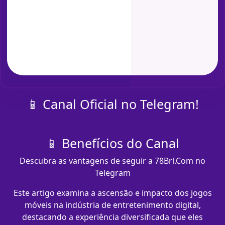
📱 Canal Oficial no Telegram!
📱 Benefícios do Canal
Descubra as vantagens de seguir a 78Brl.Com no
Telegram
Este artigo examina a ascensão e impacto dos jogos
móveis na indústria de entretenimento digital,
destacando a experiência diversificada que eles