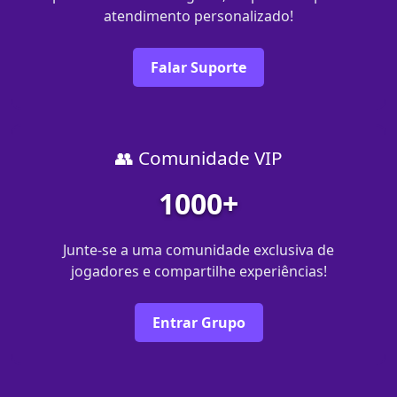
atendimento personalizado!
Falar Suporte
👥 Comunidade VIP
1000+
Junte-se a uma comunidade exclusiva de
jogadores e compartilhe experiências!
Entrar Grupo