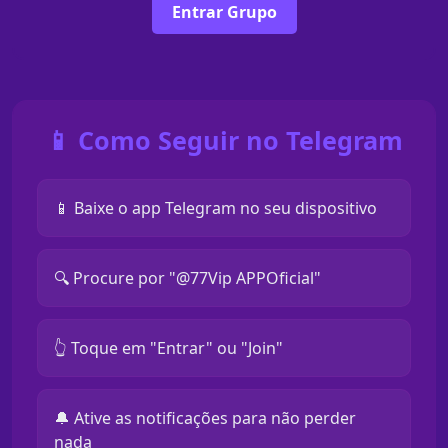
Entrar Grupo
📱 Como Seguir no Telegram
📱 Baixe o app Telegram no seu dispositivo
🔍 Procure por "@77Vip APPOficial"
👆 Toque em "Entrar" ou "Join"
🔔 Ative as notificações para não perder
nada