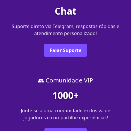
Chat
Suporte direto via Telegram, respostas rápidas e
atendimento personalizado!
Falar Suporte
👥 Comunidade VIP
1000+
Junte-se a uma comunidade exclusiva de
jogadores e compartilhe experiências!