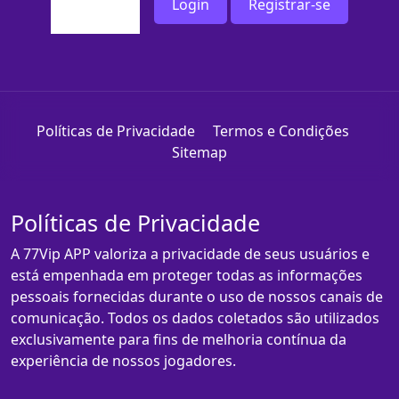
Login
Registrar-se
Políticas de Privacidade
Termos e Condições
Sitemap
Políticas de Privacidade
A 77Vip APP valoriza a privacidade de seus usuários e
está empenhada em proteger todas as informações
pessoais fornecidas durante o uso de nossos canais de
comunicação. Todos os dados coletados são utilizados
exclusivamente para fins de melhoria contínua da
experiência de nossos jogadores.