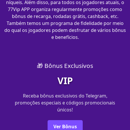
níqueis. Além disso, para todos os jogadores atuais, o
77Vip APP organiza regularmente promoções como
bônus de recarga, rodadas grátis, cashback, etc.
Também temos um programa de fidelidade por meio
do qual os jogadores podem desfrutar de vários bônus
e benefícios.
🎁 Bônus Exclusivos
VIP
Receba bônus exclusivos do Telegram,
promoções especiais e códigos promocionais
únicos!
Ver Bônus