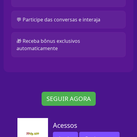
💬 Participe das conversas e interaja
🎁 Receba bônus exclusivos
automaticamente
SEGUIR AGORA
Acessos