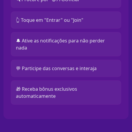
👆 Toque em "Entrar" ou "Join"
🔔 Ative as notificações para não perder
nada
💬 Participe das conversas e interaja
🎁 Receba bônus exclusivos
automaticamente