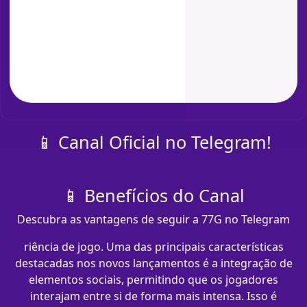
📱 Canal Oficial no Telegram!
📱 Benefícios do Canal
Descubra as vantagens de seguir a 77G no Telegram
riência de jogo. Uma das principais características
destacadas nos novos lançamentos é a integração de
elementos sociais, permitindo que os jogadores
interajam entre si de forma mais intensa. Isso é