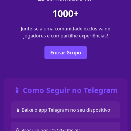
1000+
Junte-se a uma comunidade exclusiva de
jogadores e compartilhe experiências!
Entrar Grupo
📱 Como Seguir no Telegram
📱 Baixe o app Telegram no seu dispositivo
🔍 Procure por "@77GOficial"