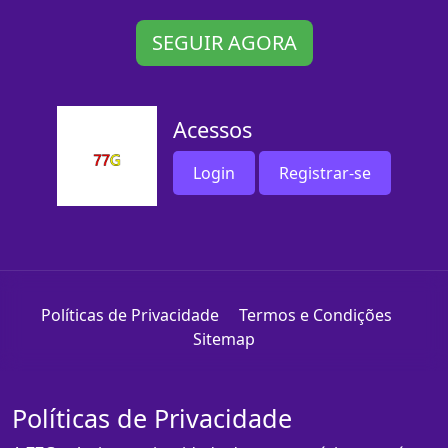
SEGUIR AGORA
Acessos
Login
Registrar-se
Políticas de Privacidade
Termos e Condições
Sitemap
Políticas de Privacidade