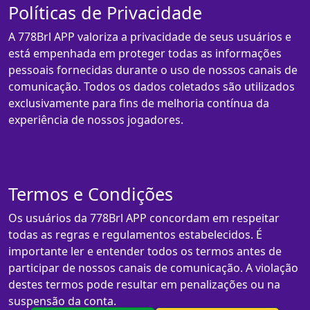
Políticas de Privacidade
A 778Brl APP valoriza a privacidade de seus usuários e
está empenhada em proteger todas as informações
pessoais fornecidas durante o uso de nossos canais de
comunicação. Todos os dados coletados são utilizados
exclusivamente para fins de melhoria contínua da
experiência de nossos jogadores.
Termos e Condições
Os usuários da 778Brl APP concordam em respeitar
todas as regras e regulamentos estabelecidos. É
importante ler e entender todos os termos antes de
participar de nossos canais de comunicação. A violação
destes termos pode resultar em penalizações ou na
suspensão da conta.