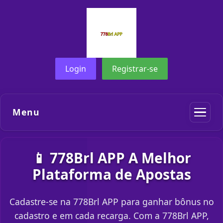
Login
Registrar-se
Menu
📱 778Brl APP A Melhor
Plataforma de Apostas
Cadastre-se na 778Brl APP para ganhar bônus no
cadastro e em cada recarga. Com a 778Brl APP,