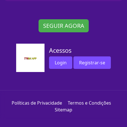
SEGUIR AGORA
Acessos
Login
Registrar-se
Políticas de Privacidade
Termos e Condições
Sitemap