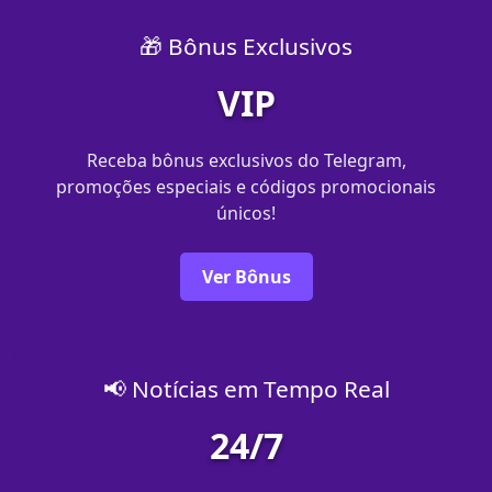
🎁 Bônus Exclusivos
VIP
Receba bônus exclusivos do Telegram,
promoções especiais e códigos promocionais
únicos!
Ver Bônus
📢 Notícias em Tempo Real
24/7