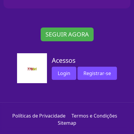
SEGUIR AGORA
Acessos
Login
Registrar-se
Políticas de Privacidade
Termos e Condições
Sitemap