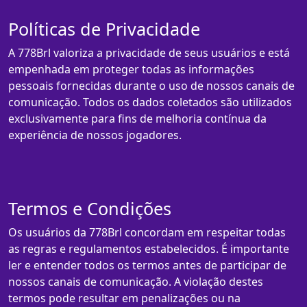
Políticas de Privacidade
A 778Brl valoriza a privacidade de seus usuários e está
empenhada em proteger todas as informações
pessoais fornecidas durante o uso de nossos canais de
comunicação. Todos os dados coletados são utilizados
exclusivamente para fins de melhoria contínua da
experiência de nossos jogadores.
Termos e Condições
Os usuários da 778Brl concordam em respeitar todas
as regras e regulamentos estabelecidos. É importante
ler e entender todos os termos antes de participar de
nossos canais de comunicação. A violação destes
termos pode resultar em penalizações ou na