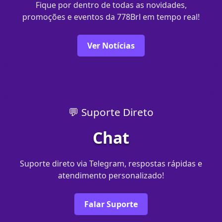
Fique por dentro de todas as novidades,
promoções e eventos da 778Brl em tempo real!
Ver Notícias
💬 Suporte Direto
Chat
Suporte direto via Telegram, respostas rápidas e
atendimento personalizado!
Falar Suporte