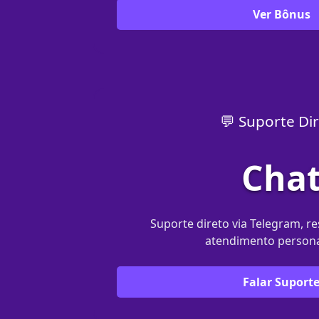
Ver Bônus
💬 Suporte Di
Cha
Suporte direto via Telegram, r
atendimento persona
Falar Suport