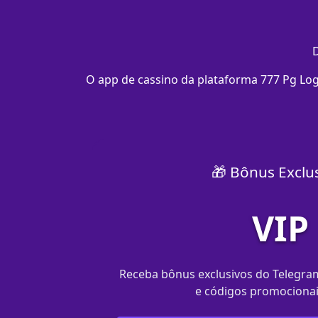
D
O app de cassino da plataforma 777 Pg Log
🎁 Bônus Exclu
VIP
Receba bônus exclusivos do Telegra
e códigos promocionai