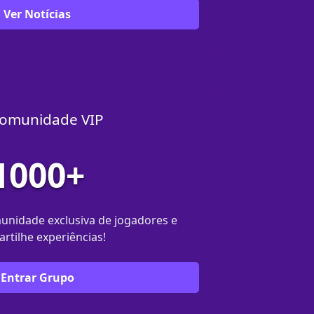
Ver Notícias
Comunidade VIP
1000+
unidade exclusiva de jogadores e
rtilhe experiências!
Entrar Grupo