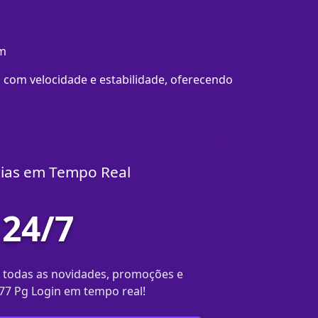
am
 com velocidade e estabilidade, oferecendo
cias em Tempo Real
24/7
e todas as novidades, promoções e
77 Pg Login em tempo real!