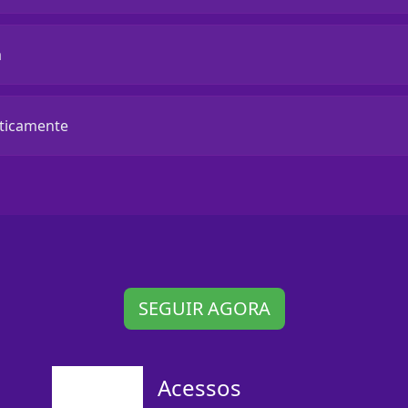
a
aticamente
SEGUIR AGORA
Acessos