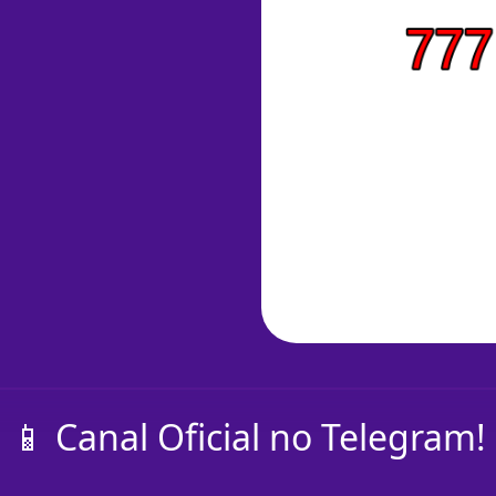
📱 Canal Oficial no Telegram!