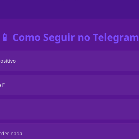
📱 Como Seguir no Telegram
ositivo
al"
erder nada