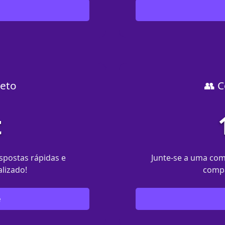
reto
👥 
t
espostas rápidas e
Junte-se a uma com
lizado!
compa
e