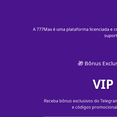
A 777Max é uma plataforma licenciada e c
suport
🎁 Bônus Exclu
VIP
Receba bônus exclusivos do Telegra
e códigos promocionai