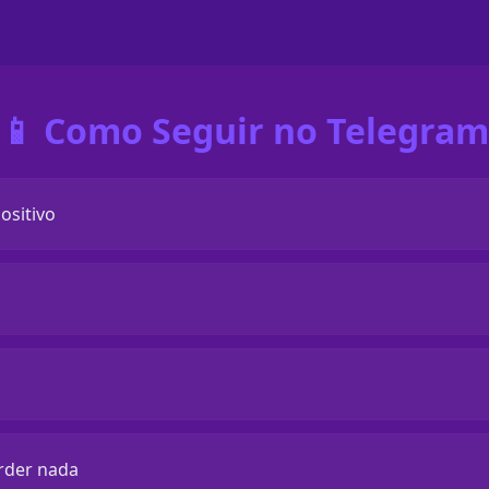
📱 Como Seguir no Telegram
ositivo
erder nada