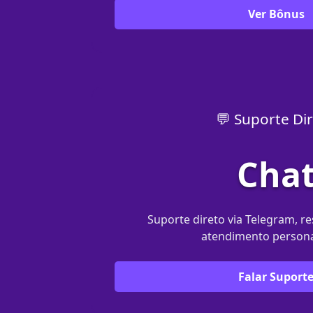
Ver Bônus
💬 Suporte Di
Cha
Suporte direto via Telegram, r
atendimento persona
Falar Suport