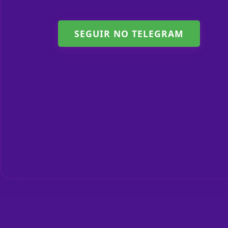
SEGUIR NO TELEGRAM