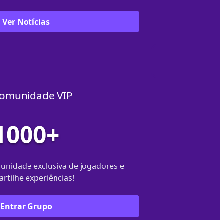
Ver Notícias
Comunidade VIP
1000+
unidade exclusiva de jogadores e
rtilhe experiências!
Entrar Grupo