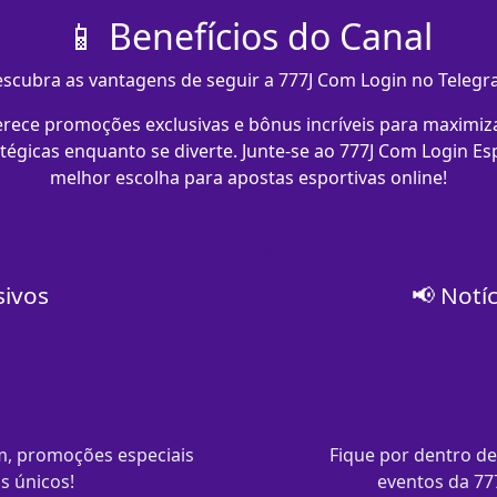
📱 Benefícios do Canal
scubra as vantagens de seguir a 777J Com Login no Teleg
ferece promoções exclusivas e bônus incríveis para maximi
atégicas enquanto se diverte. Junte-se ao 777J Com Login E
melhor escolha para apostas esportivas online!
sivos
📢 Notí
m, promoções especiais
Fique por dentro d
s únicos!
eventos da 77