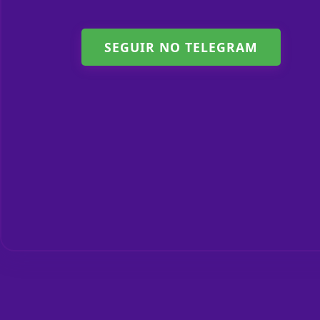
SEGUIR NO TELEGRAM