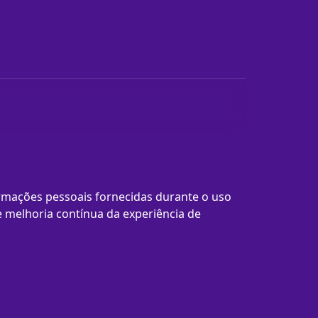
ormações pessoais fornecidas durante o uso
e melhoria contínua da experiência de