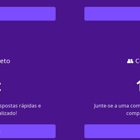
reto
👥 
t
espostas rápidas e
Junte-se a uma com
lizado!
compa
e