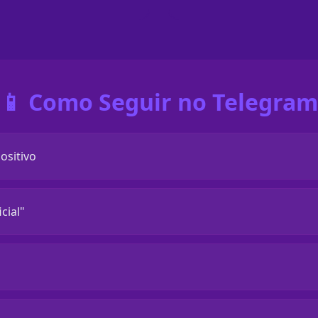
📱 Como Seguir no Telegram
ositivo
cial"