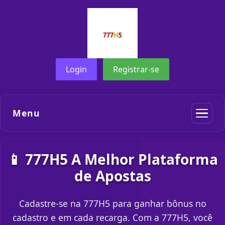
Login
Registrar-se
Menu
📱 777H5 A Melhor Plataforma
de Apostas
Cadastre-se na 777H5 para ganhar bônus no
cadastro e em cada recarga. Com a 777H5, você