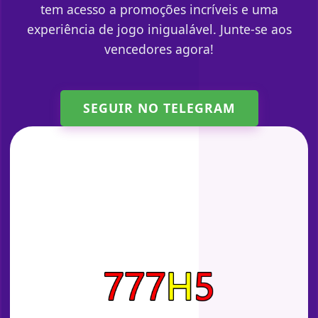
tem acesso a promoções incríveis e uma
experiência de jogo inigualável. Junte-se aos
vencedores agora!
SEGUIR NO TELEGRAM