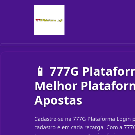
📱 777G Platafor
Melhor Platafor
Apostas
Cadastre-se na 777G Plataforma Login 
cadastro e em cada recarga. Com a 777