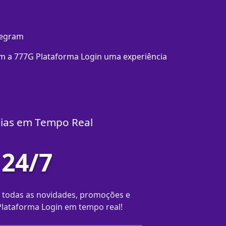
legram
com a 777G Plataforma Login uma experiência
cias em Tempo Real
24/7
e todas as novidades, promoções e
Plataforma Login em tempo real!