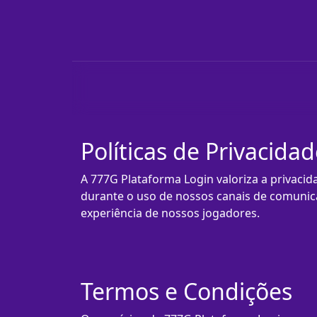
Políticas de Privacida
A 777G Plataforma Login valoriza a privaci
durante o uso de nossos canais de comunica
experiência de nossos jogadores.
Termos e Condições