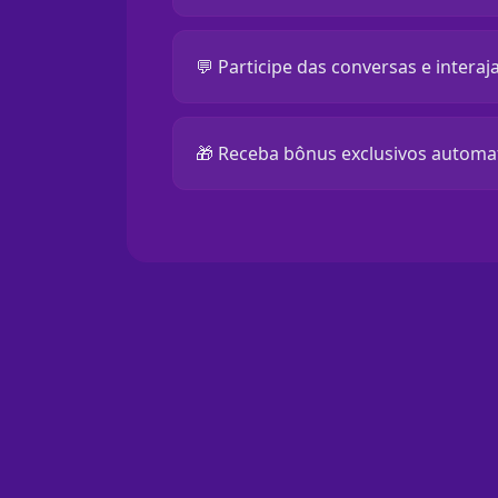
💬 Participe das conversas e interaj
🎁 Receba bônus exclusivos autom