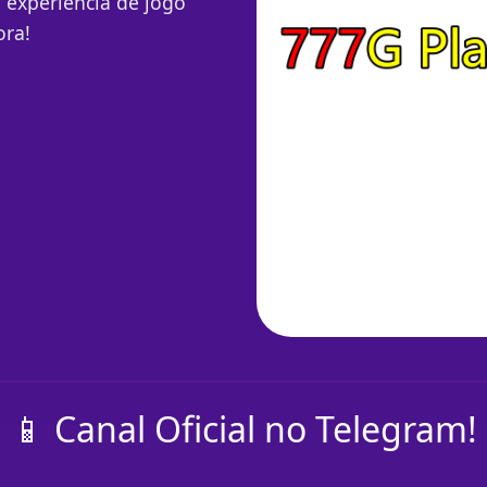
 experiência de jogo
ora!
📱 Canal Oficial no Telegram!