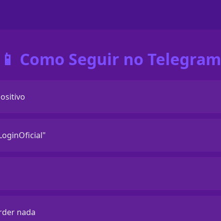
📱 Como Seguir no Telegram
ositivo
oginOficial"
erder nada