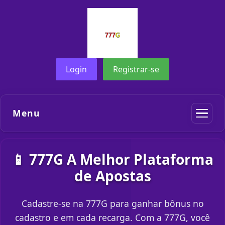
Login
Registrar-se
Menu
📱 777G A Melhor Plataforma
de Apostas
Cadastre-se na 777G para ganhar bônus no
cadastro e em cada recarga. Com a 777G, você