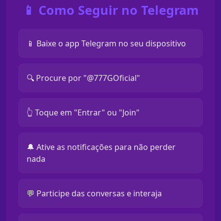
📱 Como Seguir no Telegram
📱 Baixe o app Telegram no seu dispositivo
🔍 Procure por "@777GOficial"
👆 Toque em "Entrar" ou "Join"
🔔 Ative as notificações para não perder
nada
💬 Participe das conversas e interaja