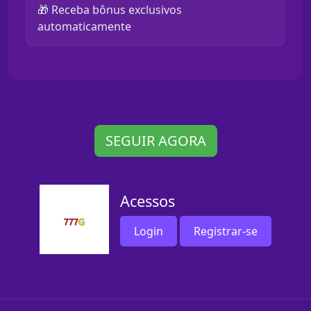
🎁 Receba bônus exclusivos
automaticamente
SEGUIR AGORA
Acessos
Login
Registrar-se