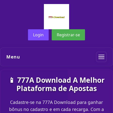
Login
Registrar-se
Menu
📱 777A Download A Melhor
Plataforma de Apostas
Cadastre-se na 777A Download para ganhar
bônus no cadastro e em cada recarga. Com a