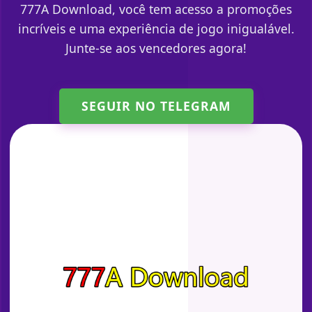
777A Download, você tem acesso a promoções
incríveis e uma experiência de jogo inigualável.
Junte-se aos vencedores agora!
SEGUIR NO TELEGRAM