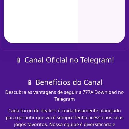
📱 Canal Oficial no Telegram!
📱 Benefícios do Canal
Descubra as vantagens de seguir a 777A Download no
Telegram
Cada turno de dealers é cuidadosamente planejado
para garantir que você sempre tenha acesso aos seus
jogos favoritos. Nossa equipe é diversificada e