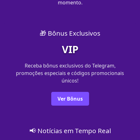
momento.
🎁 Bônus Exclusivos
VIP
Receba bônus exclusivos do Telegram,
promoções especiais e códigos promocionais
únicos!
Ver Bônus
📢 Notícias em Tempo Real