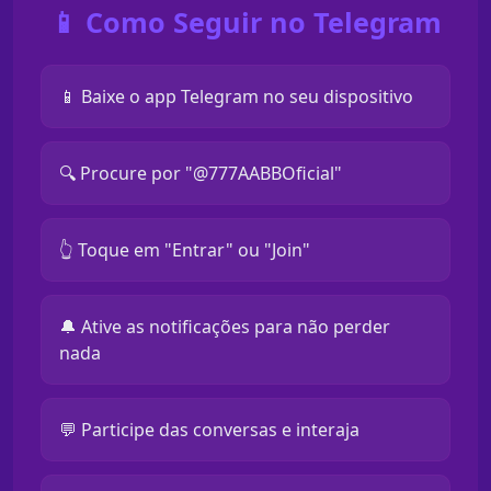
📱 Como Seguir no Telegram
📱 Baixe o app Telegram no seu dispositivo
🔍 Procure por "@777AABBOficial"
👆 Toque em "Entrar" ou "Join"
🔔 Ative as notificações para não perder
nada
💬 Participe das conversas e interaja