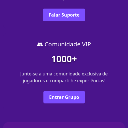
Falar Suporte
👥 Comunidade VIP
1000+
Junte-se a uma comunidade exclusiva de
jogadores e compartilhe experiências!
Entrar Grupo