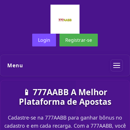
Login
Registrar-se
Menu
📱 777AABB A Melhor
Plataforma de Apostas
Cadastre-se na 777AABB para ganhar bônus no
cadastro e em cada recarga. Com a 777AABB, você