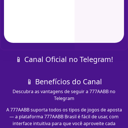
📱 Canal Oficial no Telegram!
📱 Benefícios do Canal
Descubra as vantagens de seguir a 777AABB no
Telegram
A 777AABB suporta todos os tipos de jogos de aposta
— a plataforma 777AABB Brasil é fácil de usar, com
interface intuitiva para que você aproveite cada