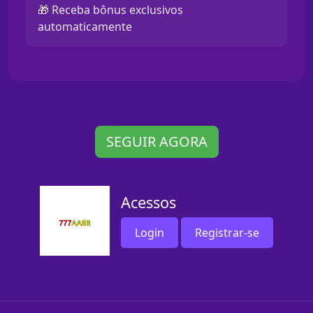
🎁 Receba bônus exclusivos
automaticamente
SEGUIR AGORA
Acessos
Login
Registrar-se