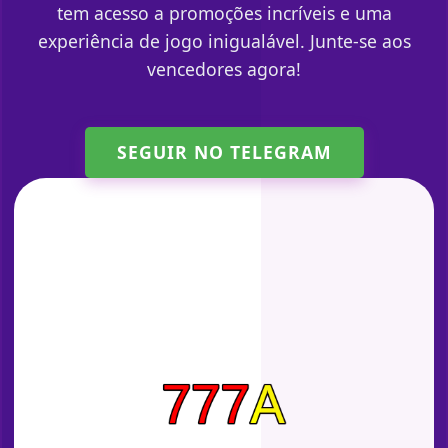
tem acesso a promoções incríveis e uma
experiência de jogo inigualável. Junte-se aos
vencedores agora!
SEGUIR NO TELEGRAM