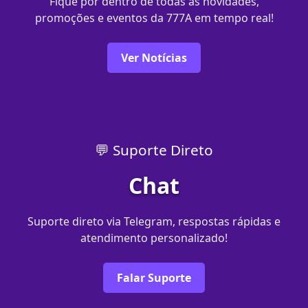
Fique por dentro de todas as novidades,
promoções e eventos da 777A em tempo real!
Ver Notícias
💬 Suporte Direto
Chat
Suporte direto via Telegram, respostas rápidas e
atendimento personalizado!
Falar Suporte