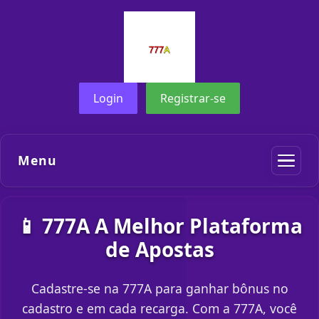
Login
Registrar-se
Menu
📱 777A A Melhor Plataforma
de Apostas
Cadastre-se na 777A para ganhar bônus no
cadastro e em cada recarga. Com a 777A, você