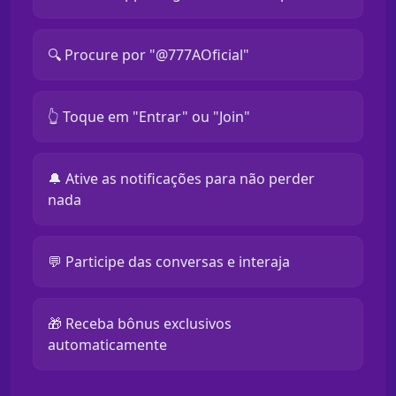
🔍 Procure por "@777AOficial"
👆 Toque em "Entrar" ou "Join"
🔔 Ative as notificações para não perder
nada
💬 Participe das conversas e interaja
🎁 Receba bônus exclusivos
automaticamente