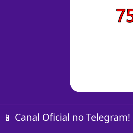
📱 Canal Oficial no Telegram!