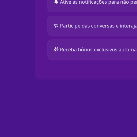
🔔 Ative as notificações para não p
💬 Participe das conversas e interaj
🎁 Receba bônus exclusivos autom