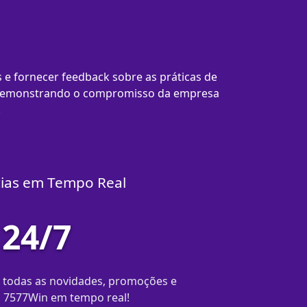
e fornecer feedback sobre as práticas de
ra, demonstrando o compromisso da empresa
.
cias em Tempo Real
24/7
e todas as novidades, promoções e
 7577Win em tempo real!