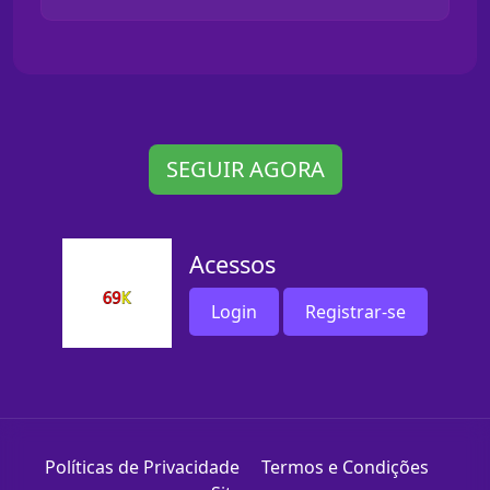
SEGUIR AGORA
Acessos
Login
Registrar-se
Políticas de Privacidade
Termos e Condições