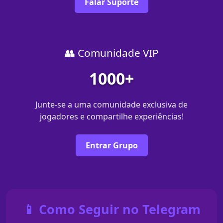
Falar Suporte
👥 Comunidade VIP
1000+
Junte-se a uma comunidade exclusiva de
jogadores e compartilhe experiências!
Entrar Grupo
📱 Como Seguir no Telegram