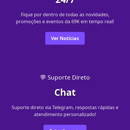
Fique por dentro de todas as novidades,
promoções e eventos da 69K em tempo real!
Ver Notícias
💬 Suporte Direto
Chat
Suporte direto via Telegram, respostas rápidas e
atendimento personalizado!