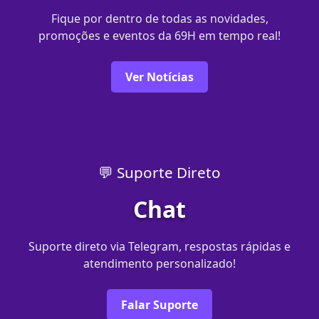
Fique por dentro de todas as novidades,
promoções e eventos da 69H em tempo real!
Ver Notícias
💬 Suporte Direto
Chat
Suporte direto via Telegram, respostas rápidas e
atendimento personalizado!
Falar Suporte