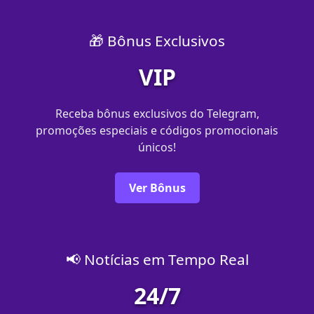
🎁 Bônus Exclusivos
VIP
Receba bônus exclusivos do Telegram,
promoções especiais e códigos promocionais
únicos!
Ver Bônus
📢 Notícias em Tempo Real
24/7