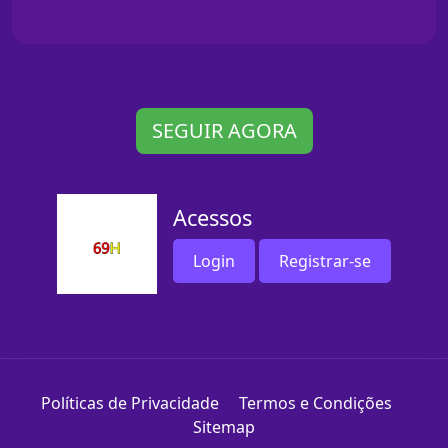
SEGUIR AGORA
Acessos
Login
Registrar-se
Políticas de Privacidade
Termos e Condições
Sitemap