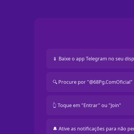
📱 Baixe o app Telegram no seu disp
🔍 Procure por "@68Pg.ComOficial"
👆 Toque em "Entrar" ou "Join"
🔔 Ative as notificações para não p