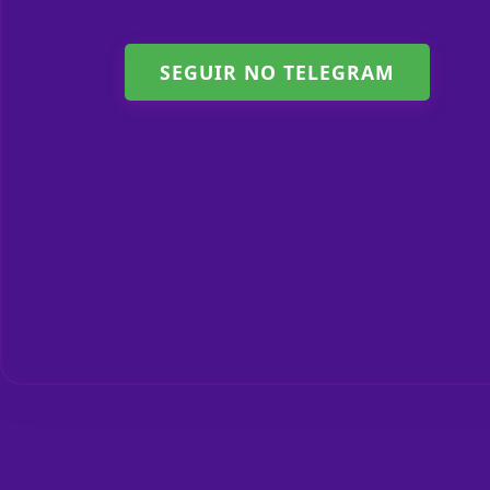
SEGUIR NO TELEGRAM