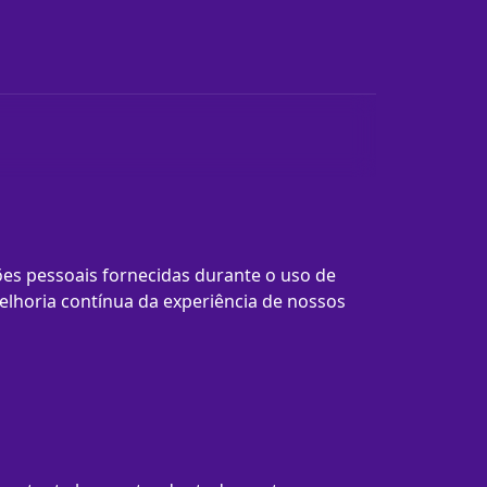
es pessoais fornecidas durante o uso de
elhoria contínua da experiência de nossos