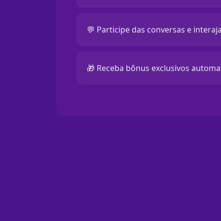
💬 Participe das conversas e interaj
🎁 Receba bônus exclusivos autom