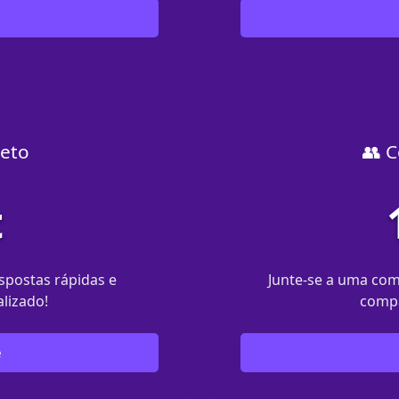
reto
👥 
t
espostas rápidas e
Junte-se a uma com
lizado!
compa
e