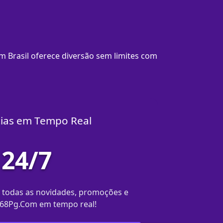
 Brasil oferece diversão sem limites com
cias em Tempo Real
24/7
e todas as novidades, promoções e
 68Pg.Com em tempo real!