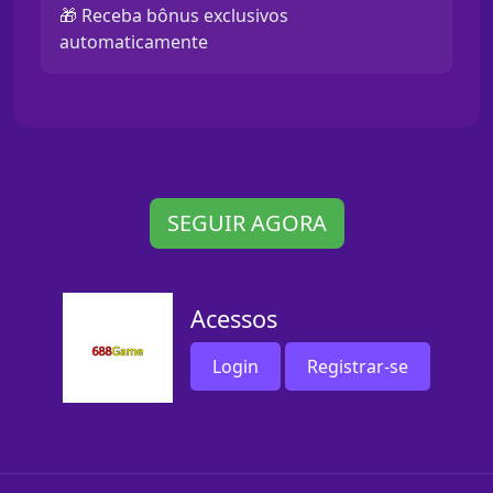
🎁 Receba bônus exclusivos
automaticamente
SEGUIR AGORA
Acessos
Login
Registrar-se