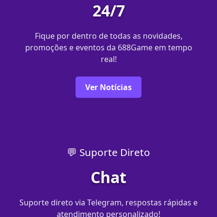
24/7
Fique por dentro de todas as novidades,
promoções e eventos da 688Game em tempo
real!
Ver Notícias
💬 Suporte Direto
Chat
Suporte direto via Telegram, respostas rápidas e
atendimento personalizado!