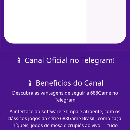
📱 Canal Oficial no Telegram!
📱 Benefícios do Canal
Descubra as vantagens de seguir a 688Game no
Telegram
A interface do software é limpa e atraente, com os
clássicos jogos da série 688Game Brasil , como caça-
níqueis, jogos de mesa e crupiês ao vivo — tudo