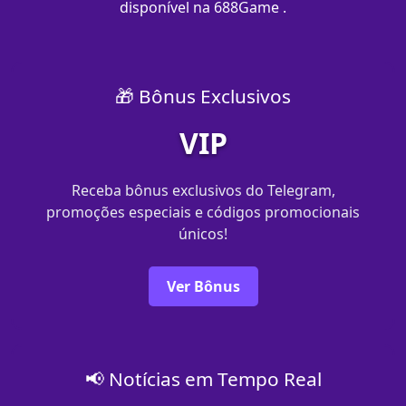
disponível na 688Game .
🎁 Bônus Exclusivos
VIP
Receba bônus exclusivos do Telegram,
promoções especiais e códigos promocionais
únicos!
Ver Bônus
📢 Notícias em Tempo Real