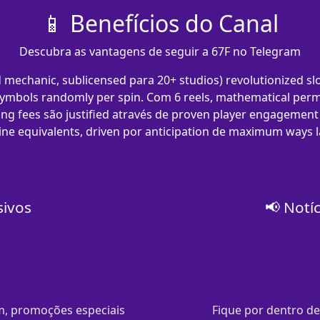
📱 Benefícios do Canal
Descubra as vantagens de seguir a 67F no Telegram
echanic, sublicensed para 20+ studios) revolutionized sl
 symbols randomly per spin. Com 6 reels, mathematical per
ing fees são justified através de proven player engagement
ne equivalents, driven por anticipation de maximum ways la
sivos
📢 Notí
m, promoções especiais
Fique por dentro d