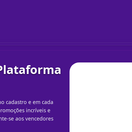
Plataforma
no cadastro e em cada
romoções incríveis e
unte-se aos vencedores