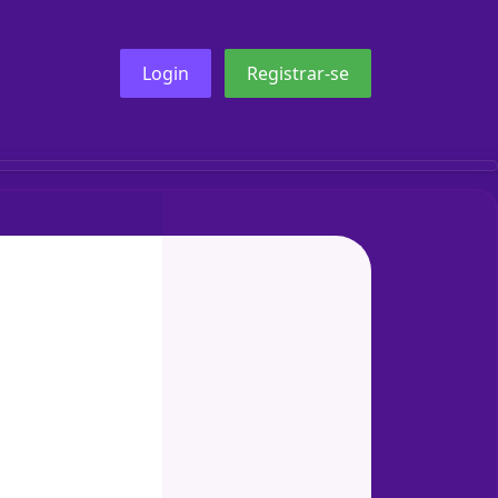
Login
Registrar-se