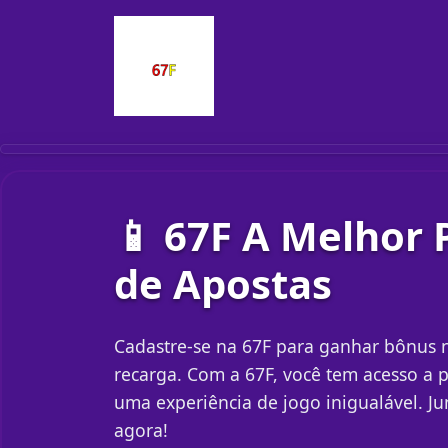
📱 67F A Melhor 
de Apostas
Cadastre-se na 67F para ganhar bônus 
recarga. Com a 67F, você tem acesso a p
uma experiência de jogo inigualável. J
agora!