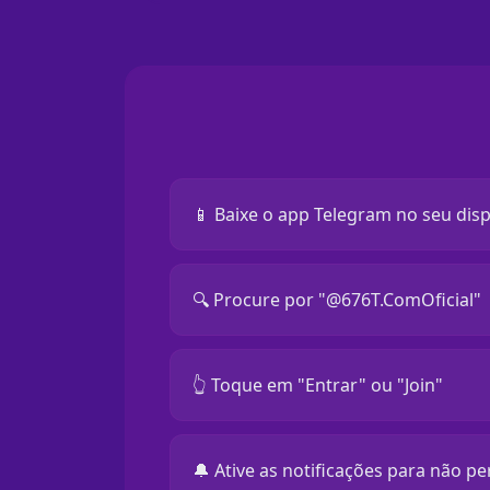
📱 Baixe o app Telegram no seu disp
🔍 Procure por "@676T.ComOficial"
👆 Toque em "Entrar" ou "Join"
🔔 Ative as notificações para não p