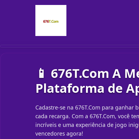
📱 676T.Com A M
Plataforma de A
Cadastre-se na 676T.Com para ganhar b
cada recarga. Com a 676T.Com, você te
incríveis e uma experiência de jogo inig
vencedores agora!