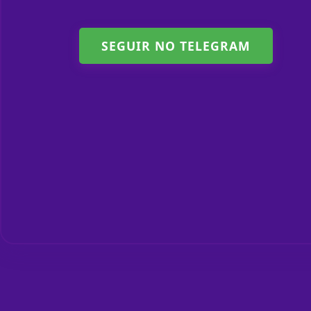
SEGUIR NO TELEGRAM