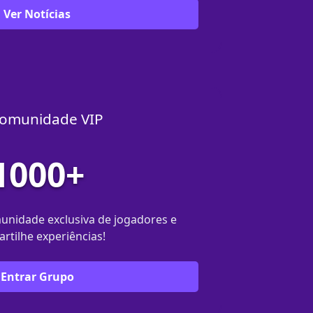
Ver Notícias
Comunidade VIP
1000+
unidade exclusiva de jogadores e
rtilhe experiências!
Entrar Grupo