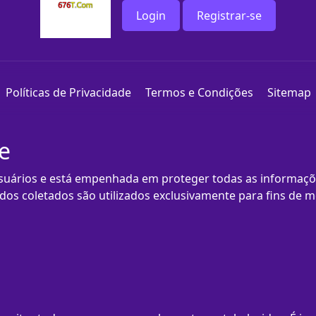
Login
Registrar-se
Políticas de Privacidade
Termos e Condições
Sitemap
de
usuários e está empenhada em proteger todas as informaçõ
os coletados são utilizados exclusivamente para fins de m