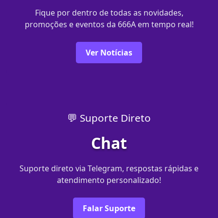
Fique por dentro de todas as novidades,
promoções e eventos da 666A em tempo real!
Ver Notícias
💬 Suporte Direto
Chat
Suporte direto via Telegram, respostas rápidas e
atendimento personalizado!
Falar Suporte