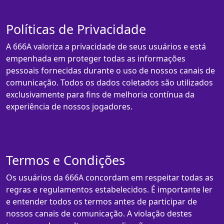
Políticas de Privacidade
A 666A valoriza a privacidade de seus usuários e está
empenhada em proteger todas as informações
pessoais fornecidas durante o uso de nossos canais de
comunicação. Todos os dados coletados são utilizados
exclusivamente para fins de melhoria contínua da
experiência de nossos jogadores.
Termos e Condições
Os usuários da 666A concordam em respeitar todas as
regras e regulamentos estabelecidos. É importante ler
e entender todos os termos antes de participar de
nossos canais de comunicação. A violação destes