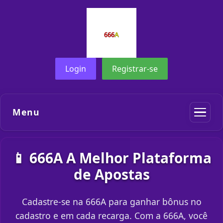
Login
Registrar-se
Menu
📱 666A A Melhor Plataforma
de Apostas
Cadastre-se na 666A para ganhar bônus no
cadastro e em cada recarga. Com a 666A, você