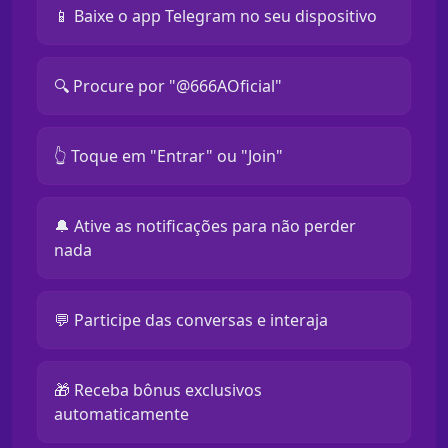
📱 Baixe o app Telegram no seu dispositivo
🔍 Procure por "@666AOficial"
👆 Toque em "Entrar" ou "Join"
🔔 Ative as notificações para não perder
nada
💬 Participe das conversas e interaja
🎁 Receba bônus exclusivos
automaticamente