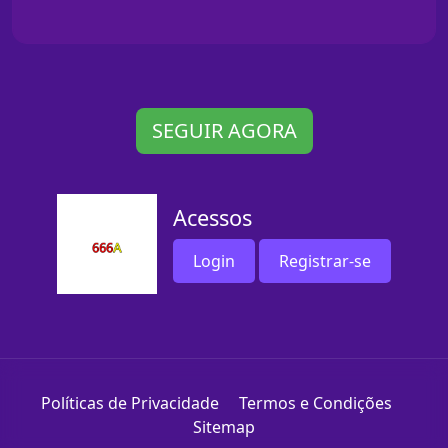
SEGUIR AGORA
Acessos
Login
Registrar-se
Políticas de Privacidade
Termos e Condições
Sitemap