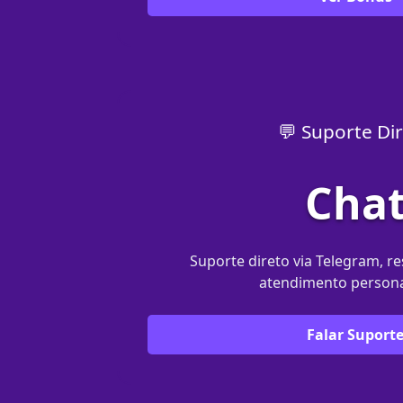
💬 Suporte Di
Cha
Suporte direto via Telegram, r
atendimento persona
Falar Suport