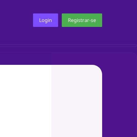
Login
Registrar-se