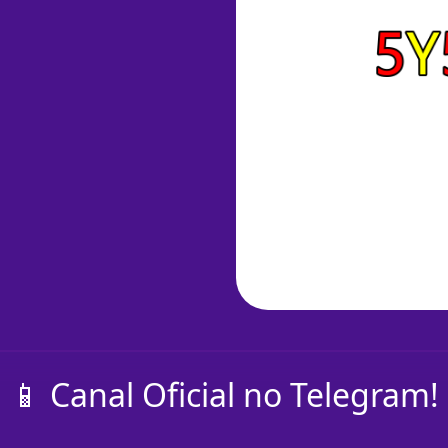
📱 Canal Oficial no Telegram!