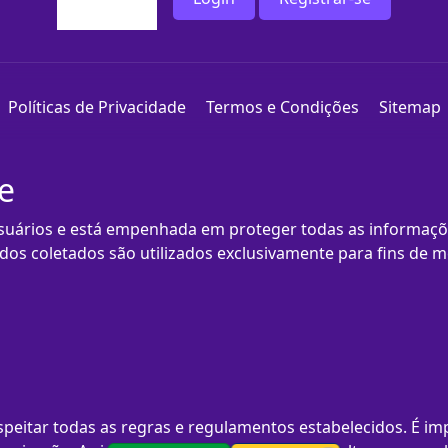
Políticas de Privacidade
Termos e Condições
Sitemap
de
usuários e está empenhada em proteger todas as informaçõ
os coletados são utilizados exclusivamente para fins de m
eitar todas as regras e regulamentos estabelecidos. É imp