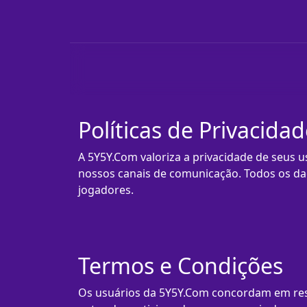
Políticas de Privacida
A 5Y5Y.Com valoriza a privacidade de seus 
nossos canais de comunicação. Todos os dad
jogadores.
Termos e Condições
Os usuários da 5Y5Y.Com concordam em resp