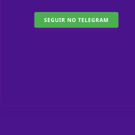
SEGUIR NO TELEGRAM