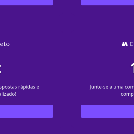
reto
👥 
t
espostas rápidas e
Junte-se a uma com
lizado!
compa
e