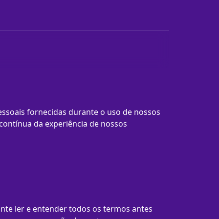
essoais fornecidas durante o uso de nossos
 contínua da experiência de nossos
nte ler e entender todos os termos antes