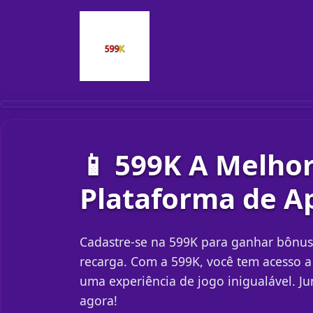
📱 599K A Melho
Plataforma de A
Cadastre-se na 599K para ganhar bônus
recarga. Com a 599K, você tem acesso a
uma experiência de jogo inigualável. J
agora!