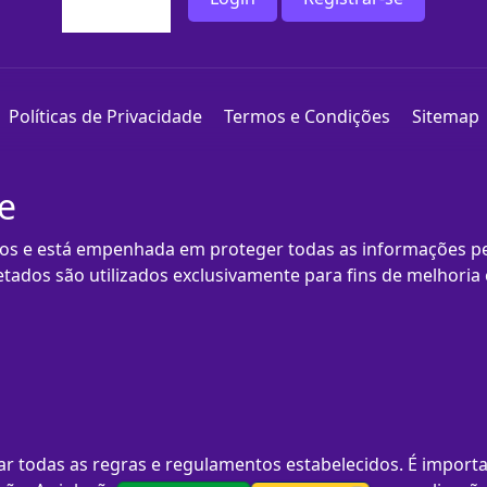
Políticas de Privacidade
Termos e Condições
Sitemap
de
rios e está empenhada em proteger todas as informações p
tados são utilizados exclusivamente para fins de melhoria
 todas as regras e regulamentos estabelecidos. É importa