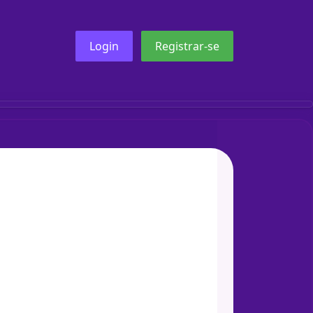
Login
Registrar-se