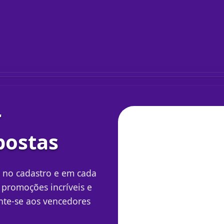
r
postas
 no cadastro e em cada
 promoções incríveis e
unte-se aos vencedores