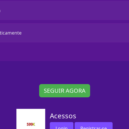
a
aticamente
SEGUIR AGORA
Acessos
Login
Registrar-se