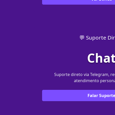
💬 Suporte Di
Cha
Suporte direto via Telegram, r
atendimento persona
Falar Suport