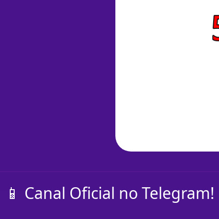
📱 Canal Oficial no Telegram!