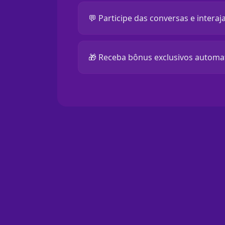
💬 Participe das conversas e interaj
🎁 Receba bônus exclusivos autom