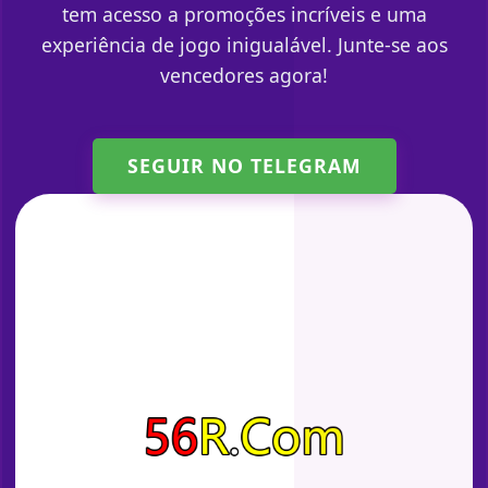
tem acesso a promoções incríveis e uma
experiência de jogo inigualável. Junte-se aos
vencedores agora!
SEGUIR NO TELEGRAM