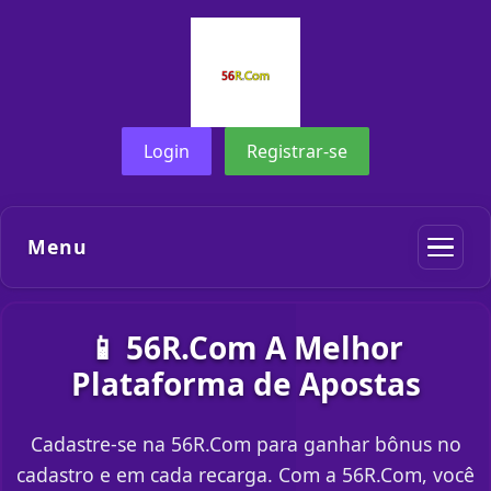
Login
Registrar-se
Menu
📱 56R.Com A Melhor
Plataforma de Apostas
Cadastre-se na 56R.Com para ganhar bônus no
cadastro e em cada recarga. Com a 56R.Com, você