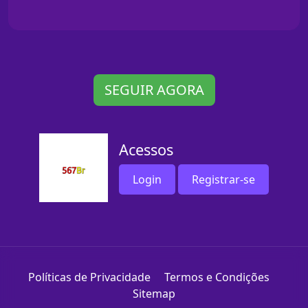
SEGUIR AGORA
Acessos
Login
Registrar-se
Políticas de Privacidade
Termos e Condições
Sitemap