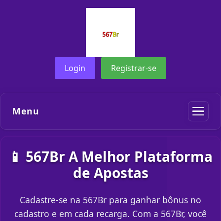
Login
Registrar-se
Menu
📱 567Br A Melhor Plataforma
de Apostas
Cadastre-se na 567Br para ganhar bônus no
cadastro e em cada recarga. Com a 567Br, você