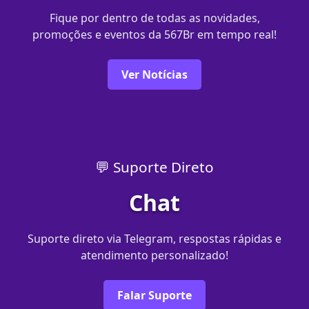
Fique por dentro de todas as novidades,
promoções e eventos da 567Br em tempo real!
Ver Notícias
💬 Suporte Direto
Chat
Suporte direto via Telegram, respostas rápidas e
atendimento personalizado!
Falar Suporte