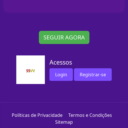
SEGUIR AGORA
Acessos
Login
Registrar-se
Políticas de Privacidade
Termos e Condições
Sitemap