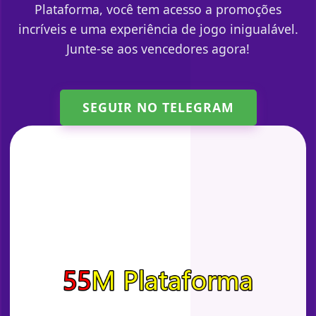
Plataforma, você tem acesso a promoções
incríveis e uma experiência de jogo inigualável.
Junte-se aos vencedores agora!
SEGUIR NO TELEGRAM