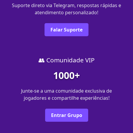
Suporte direto via Telegram, respostas rápidas e
atendimento personalizado!
Falar Suporte
👥 Comunidade VIP
1000+
Junte-se a uma comunidade exclusiva de
jogadores e compartilhe experiências!
Entrar Grupo