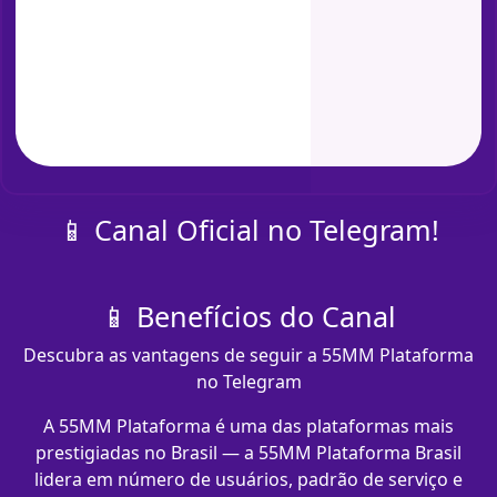
📱 Canal Oficial no Telegram!
📱 Benefícios do Canal
Descubra as vantagens de seguir a 55MM Plataforma
no Telegram
A 55MM Plataforma é uma das plataformas mais
prestigiadas no Brasil — a 55MM Plataforma Brasil
lidera em número de usuários, padrão de serviço e