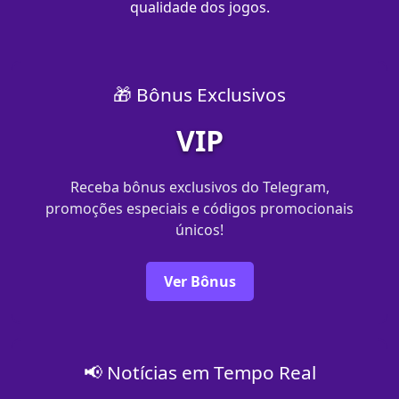
qualidade dos jogos.
🎁 Bônus Exclusivos
VIP
Receba bônus exclusivos do Telegram,
promoções especiais e códigos promocionais
únicos!
Ver Bônus
📢 Notícias em Tempo Real