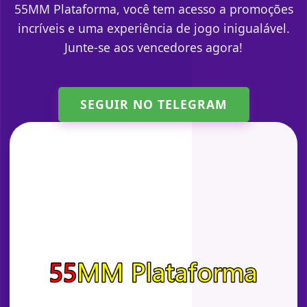
55MM Plataforma, você tem acesso a promoções
incríveis e uma experiência de jogo inigualável.
Junte-se aos vencedores agora!
SEGUIR NO TELEGRAM