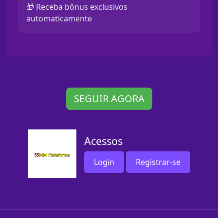
🎁 Receba bônus exclusivos
automaticamente
SEGUIR AGORA
Acessos
Login
Registrar-se