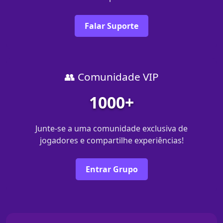
Falar Suporte
👥 Comunidade VIP
1000+
Junte-se a uma comunidade exclusiva de
jogadores e compartilhe experiências!
Entrar Grupo