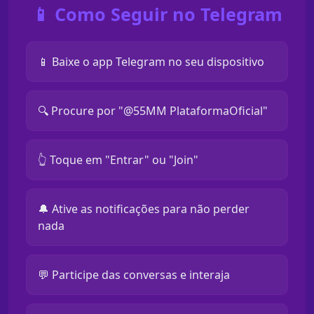
📱 Como Seguir no Telegram
📱 Baixe o app Telegram no seu dispositivo
🔍 Procure por "@55MM PlataformaOficial"
👆 Toque em "Entrar" ou "Join"
🔔 Ative as notificações para não perder
nada
💬 Participe das conversas e interaja