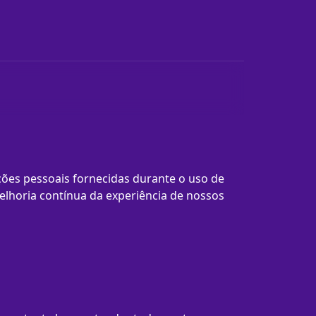
ções pessoais fornecidas durante o uso de
elhoria contínua da experiência de nossos