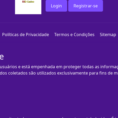
Login
Registrar-se
Políticas de Privacidade
Termos e Condições
Sitemap
de
s usuários e está empenhada em proteger todas as informa
os coletados são utilizados exclusivamente para fins de m