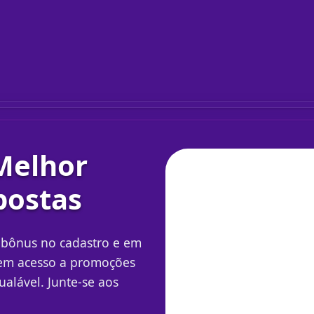
Melhor
postas
 bônus no cadastro e em
tem acesso a promoções
ualável. Junte-se aos