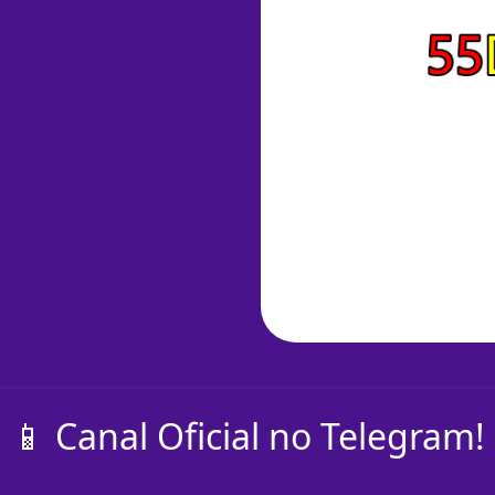
📱 Canal Oficial no Telegram!