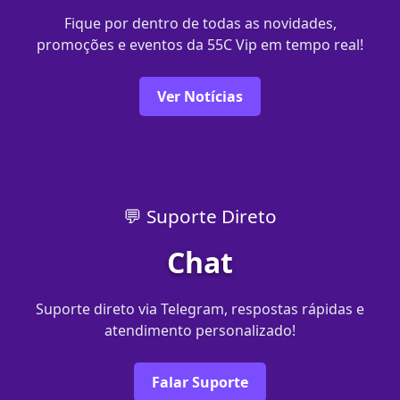
Fique por dentro de todas as novidades,
promoções e eventos da 55C Vip em tempo real!
Ver Notícias
💬 Suporte Direto
Chat
Suporte direto via Telegram, respostas rápidas e
atendimento personalizado!
Falar Suporte