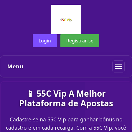
Login
Registrar-se
Menu
📱 55C Vip A Melhor
Plataforma de Apostas
Cadastre-se na 55C Vip para ganhar bônus no
cadastro e em cada recarga. Com a 55C Vip, você