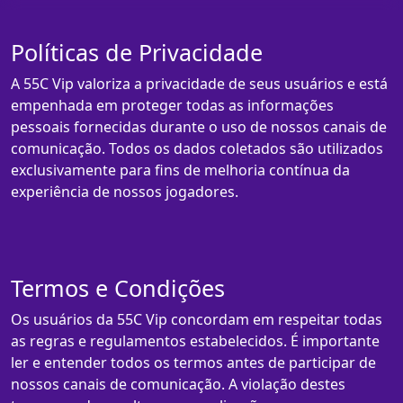
Políticas de Privacidade
A 55C Vip valoriza a privacidade de seus usuários e está
empenhada em proteger todas as informações
pessoais fornecidas durante o uso de nossos canais de
comunicação. Todos os dados coletados são utilizados
exclusivamente para fins de melhoria contínua da
experiência de nossos jogadores.
Termos e Condições
Os usuários da 55C Vip concordam em respeitar todas
as regras e regulamentos estabelecidos. É importante
ler e entender todos os termos antes de participar de
nossos canais de comunicação. A violação destes