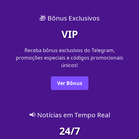
🎁 Bônus Exclusivos
VIP
Receba bônus exclusivos do Telegram,
promoções especiais e códigos promocionais
únicos!
Ver Bônus
📢 Notícias em Tempo Real
24/7