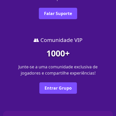
Falar Suporte
👥 Comunidade VIP
1000+
Junte-se a uma comunidade exclusiva de
jogadores e compartilhe experiências!
Entrar Grupo