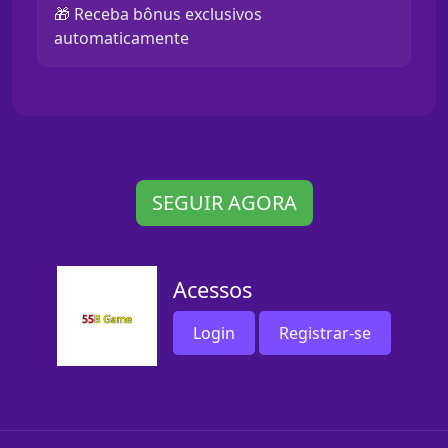
🎁 Receba bônus exclusivos
automaticamente
SEGUIR AGORA
Acessos
Login
Registrar-se