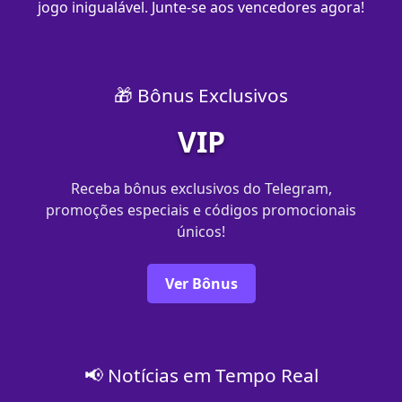
jogo inigualável. Junte-se aos vencedores agora!
🎁 Bônus Exclusivos
VIP
Receba bônus exclusivos do Telegram,
promoções especiais e códigos promocionais
únicos!
Ver Bônus
📢 Notícias em Tempo Real