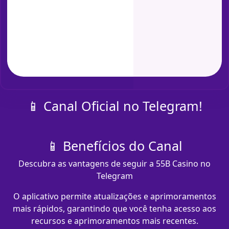
📱 Canal Oficial no Telegram!
📱 Benefícios do Canal
Descubra as vantagens de seguir a 55B Casino no
Telegram
O aplicativo permite atualizações e aprimoramentos
mais rápidos, garantindo que você tenha acesso aos
recursos e aprimoramentos mais recentes.