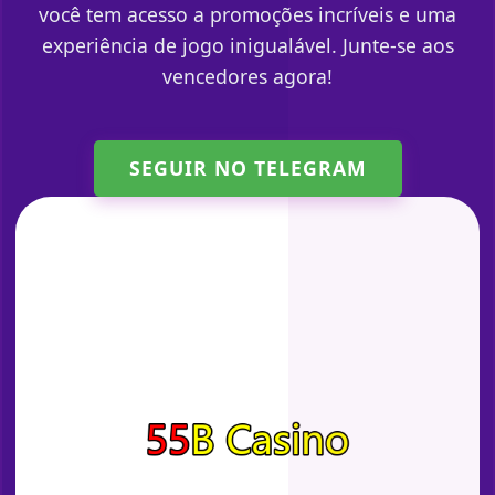
você tem acesso a promoções incríveis e uma
experiência de jogo inigualável. Junte-se aos
vencedores agora!
SEGUIR NO TELEGRAM