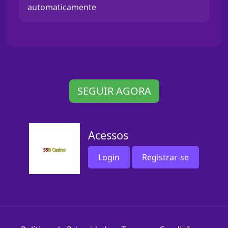
automaticamente
SEGUIR AGORA
Acessos
Login
Registrar-se