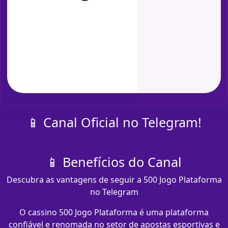
📱 Canal Oficial no Telegram!
📱 Benefícios do Canal
Descubra as vantagens de seguir a 500 Jogo Plataforma
no Telegram
O cassino 500 Jogo Plataforma é uma plataforma
confiável e renomada no setor de apostas esportivas e