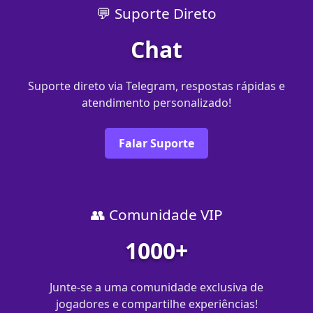
💬 Suporte Direto
Chat
Suporte direto via Telegram, respostas rápidas e
atendimento personalizado!
Falar Suporte
👥 Comunidade VIP
1000+
Junte-se a uma comunidade exclusiva de
jogadores e compartilhe experiências!