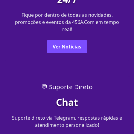
Fique por dentro de todas as novidades,
promoções e eventos da 456A.Com em tempo
real!
Ver Notícias
💬 Suporte Direto
Chat
Suporte direto via Telegram, respostas rápidas e
atendimento personalizado!