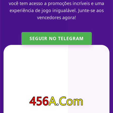
você tem acesso a promoções incríveis e uma
experiência de jogo inigualável. Junte-se aos
vencedores agora!
SEGUIR NO TELEGRAM