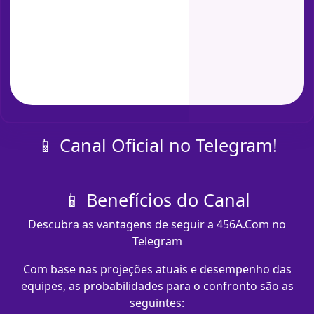
📱 Canal Oficial no Telegram!
📱 Benefícios do Canal
Descubra as vantagens de seguir a 456A.Com no
Telegram
Com base nas projeções atuais e desempenho das
equipes, as probabilidades para o confronto são as
seguintes: