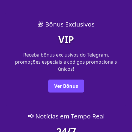
🎁 Bônus Exclusivos
VIP
Receba bônus exclusivos do Telegram,
promoções especiais e códigos promocionais
únicos!
Ver Bônus
📢 Notícias em Tempo Real
24/7