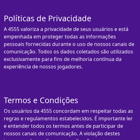
Políticas de Privacidade
A 4555 valoriza a privacidade de seus usuários e está
empenhada em proteger todas as informações
pessoais fornecidas durante o uso de nossos canais de
comunicação. Todos os dados coletados são utilizados
exclusivamente para fins de melhoria contínua da
experiência de nossos jogadores.
Termos e Condições
Os usuários da 4555 concordam em respeitar todas as
regras e regulamentos estabelecidos. É importante ler
e entender todos os termos antes de participar de
nossos canais de comunicação. A violação destes