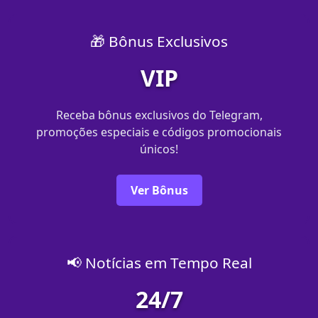
🎁 Bônus Exclusivos
VIP
Receba bônus exclusivos do Telegram,
promoções especiais e códigos promocionais
únicos!
Ver Bônus
📢 Notícias em Tempo Real
24/7