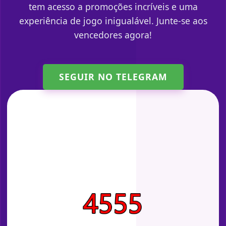
tem acesso a promoções incríveis e uma
experiência de jogo inigualável. Junte-se aos
vencedores agora!
SEGUIR NO TELEGRAM