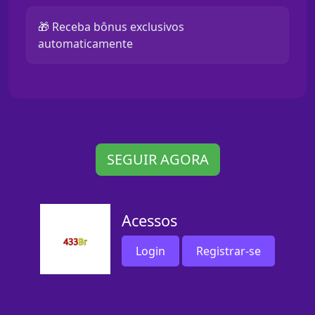
🎁 Receba bônus exclusivos
automaticamente
SEGUIR AGORA
Acessos
Login
Registrar-se