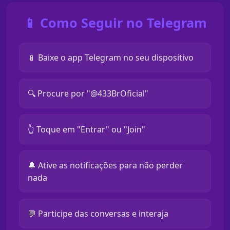
📱 Como Seguir no Telegram
📱 Baixe o app Telegram no seu dispositivo
🔍 Procure por "@433BrOficial"
👆 Toque em "Entrar" ou "Join"
🔔 Ative as notificações para não perder
nada
💬 Participe das conversas e interaja