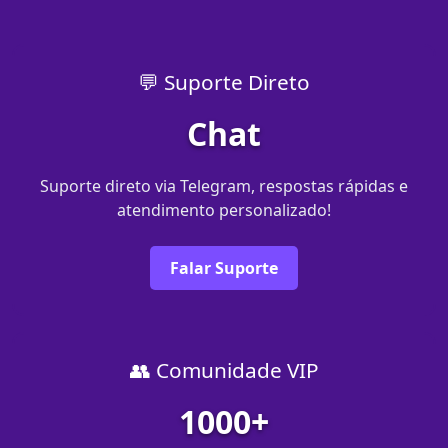
💬 Suporte Direto
Chat
Suporte direto via Telegram, respostas rápidas e
atendimento personalizado!
Falar Suporte
👥 Comunidade VIP
1000+