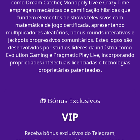
como Dream Catcher, Monopoly Live e Crazy Time
empregam mecânicas de gamificação híbridas que
fundem elementos de shows televisivos com
matemática de jogo certificada, apresentando
multiplicadores aleatórios, bonus rounds interativos e
jackpots progressivos comunitários. Estes jogos são
desenvolvidos por studios líderes da indústria como
Evolution Gaming e Pragmatic Play Live, incorporando
propriedades intelectuais licenciadas e tecnologias
proprietárias patenteadas.
🎁 Bônus Exclusivos
VIP
Receba bônus exclusivos do Telegram,