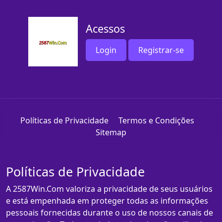
Acessos
Login
Registrar-se
Políticas de Privacidade
Termos e Condições
Sitemap
Políticas de Privacidade
A 2587Win.Com valoriza a privacidade de seus usuários
e está empenhada em proteger todas as informações
pessoais fornecidas durante o uso de nossos canais de