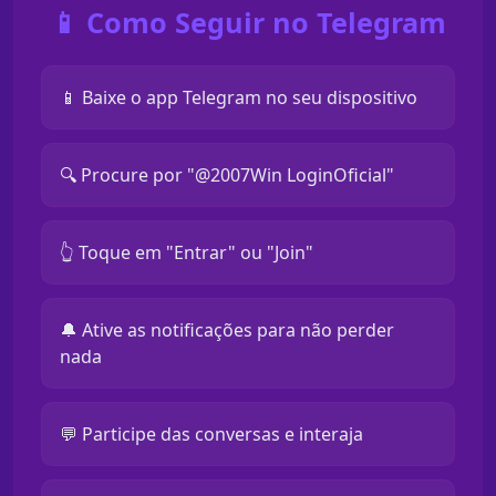
📱 Como Seguir no Telegram
📱 Baixe o app Telegram no seu dispositivo
🔍 Procure por "@2007Win LoginOficial"
👆 Toque em "Entrar" ou "Join"
🔔 Ative as notificações para não perder
nada
💬 Participe das conversas e interaja