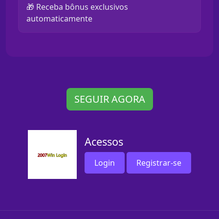
🎁 Receba bônus exclusivos
automaticamente
SEGUIR AGORA
Acessos
Login
Registrar-se