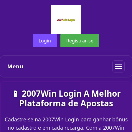
Login
Registrar-se
Menu
📱 2007Win Login A Melhor
Plataforma de Apostas
Cadastre-se na 2007Win Login para ganhar bônus
no cadastro e em cada recarga. Com a 2007Win