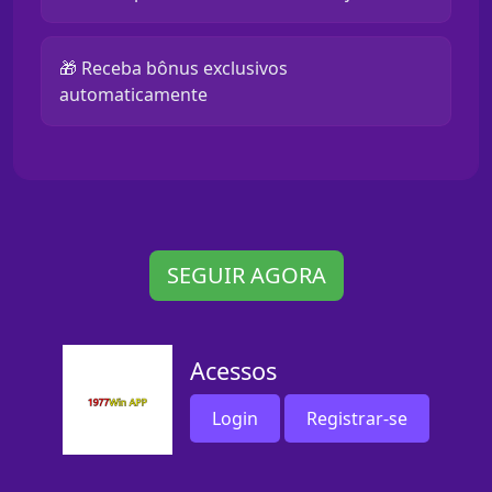
🎁 Receba bônus exclusivos
automaticamente
SEGUIR AGORA
Acessos
Login
Registrar-se