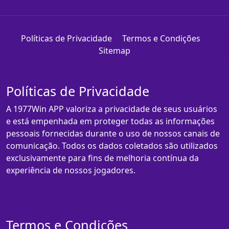
Políticas de Privacidade
Termos e Condições
Sitemap
Políticas de Privacidade
A 1977Win APP valoriza a privacidade de seus usuários
e está empenhada em proteger todas as informações
pessoais fornecidas durante o uso de nossos canais de
comunicação. Todos os dados coletados são utilizados
exclusivamente para fins de melhoria contínua da
experiência de nossos jogadores.
Termos e Condições