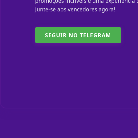
promoções incríveis e uma experiência d
Junte-se aos vencedores agora!
SEGUIR NO TELEGRAM