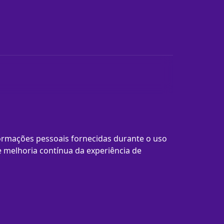
formações pessoais fornecidas durante o uso
e melhoria contínua da experiência de