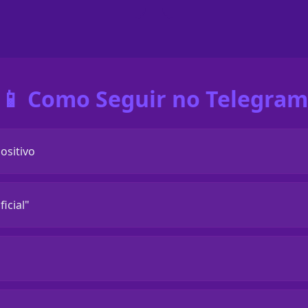
📱 Como Seguir no Telegram
ositivo
icial"