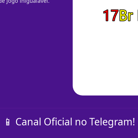
e jogo inigualável.
📱 Canal Oficial no Telegram!