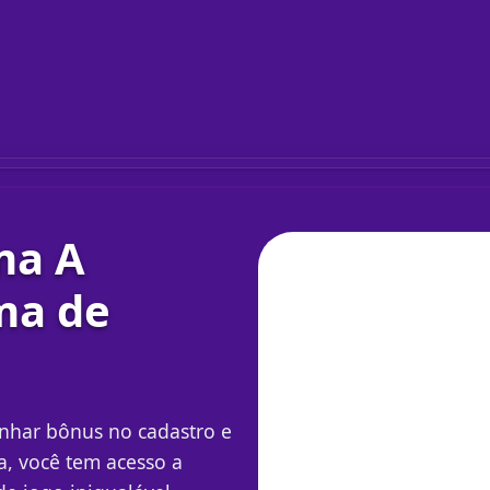
ma A
ma de
anhar bônus no cadastro e
, você tem acesso a