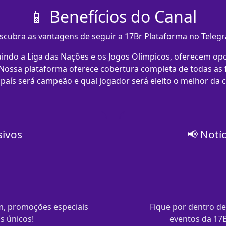
📱 Benefícios do Canal
scubra as vantagens de seguir a 17Br Plataforma no Teleg
cluindo a Liga das Nações e os Jogos Olímpicos, oferecem o
ossa plataforma oferece cobertura completa de todas as f
 país será campeão e qual jogador será eleito o melhor da 
sivos
📢 Notí
m, promoções especiais
Fique por dentro d
s únicos!
eventos da 17