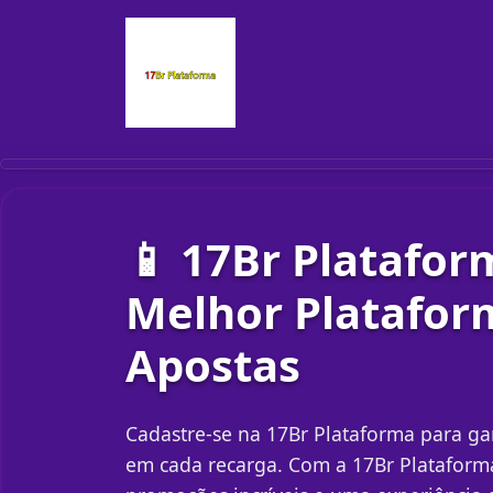
📱 17Br Platafor
Melhor Platafor
Apostas
Cadastre-se na 17Br Plataforma para g
em cada recarga. Com a 17Br Plataforma