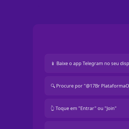
📱 Baixe o app Telegram no seu disp
🔍 Procure por "@17Br PlataformaOf
👆 Toque em "Entrar" ou "Join"