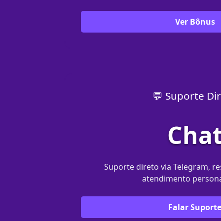
Ver Bônus
💬 Suporte Di
Cha
Suporte direto via Telegram, r
atendimento persona
Falar Suport