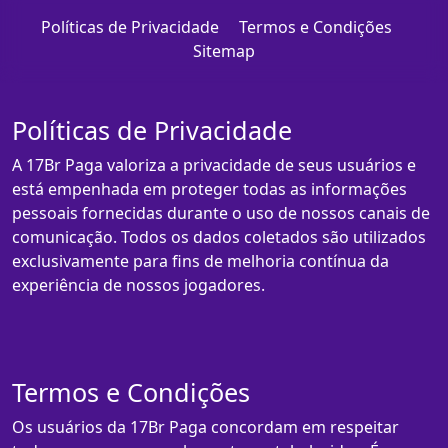
Políticas de Privacidade
Termos e Condições
Sitemap
Políticas de Privacidade
A 17Br Paga valoriza a privacidade de seus usuários e
está empenhada em proteger todas as informações
pessoais fornecidas durante o uso de nossos canais de
comunicação. Todos os dados coletados são utilizados
exclusivamente para fins de melhoria contínua da
experiência de nossos jogadores.
Termos e Condições
Os usuários da 17Br Paga concordam em respeitar