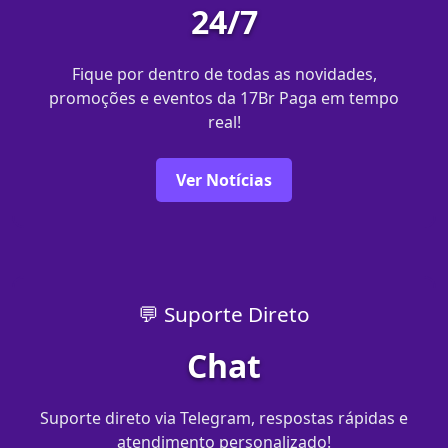
24/7
Fique por dentro de todas as novidades,
promoções e eventos da 17Br Paga em tempo
real!
Ver Notícias
💬 Suporte Direto
Chat
Suporte direto via Telegram, respostas rápidas e
atendimento personalizado!