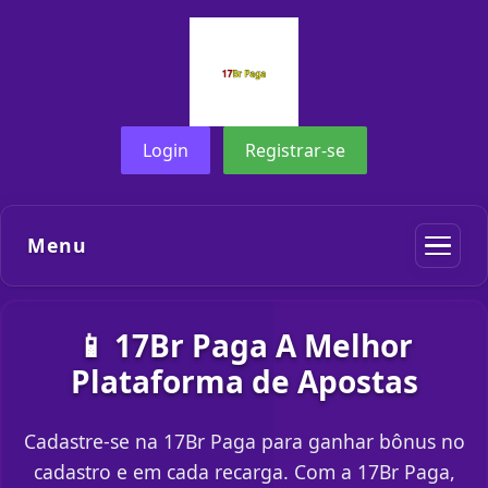
Login
Registrar-se
Menu
📱 17Br Paga A Melhor
Plataforma de Apostas
Cadastre-se na 17Br Paga para ganhar bônus no
cadastro e em cada recarga. Com a 17Br Paga,