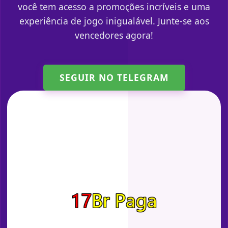
você tem acesso a promoções incríveis e uma
experiência de jogo inigualável. Junte-se aos
vencedores agora!
SEGUIR NO TELEGRAM