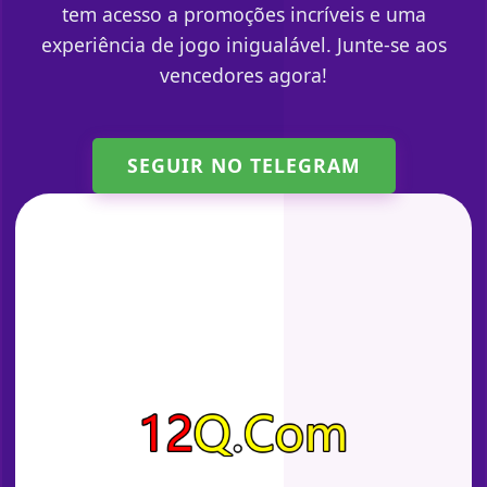
tem acesso a promoções incríveis e uma
experiência de jogo inigualável. Junte-se aos
vencedores agora!
SEGUIR NO TELEGRAM