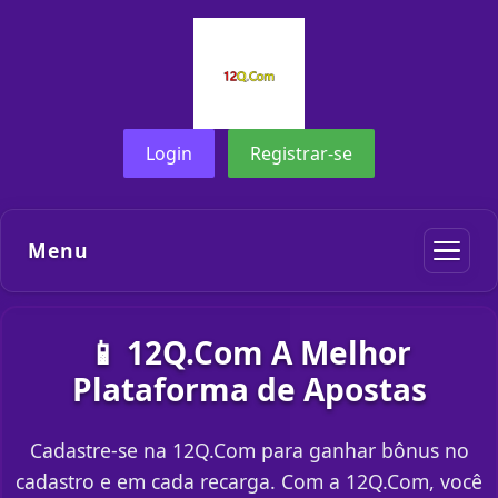
Login
Registrar-se
Menu
📱 12Q.Com A Melhor
Plataforma de Apostas
Cadastre-se na 12Q.Com para ganhar bônus no
cadastro e em cada recarga. Com a 12Q.Com, você