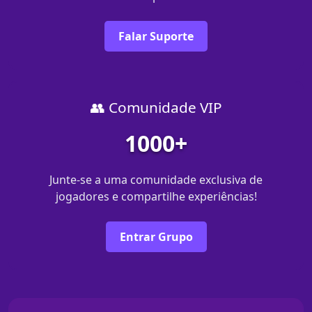
Falar Suporte
👥 Comunidade VIP
1000+
Junte-se a uma comunidade exclusiva de
jogadores e compartilhe experiências!
Entrar Grupo