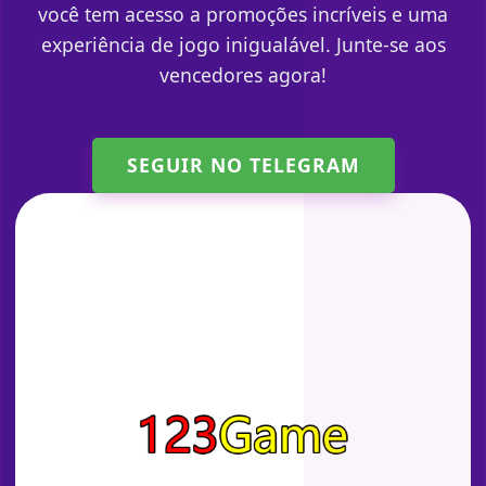
você tem acesso a promoções incríveis e uma
experiência de jogo inigualável. Junte-se aos
vencedores agora!
SEGUIR NO TELEGRAM