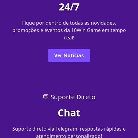
24/7
Fique por dentro de todas as novidades,
promoções e eventos da 10Win Game em tempo
real!
Ver Notícias
💬 Suporte Direto
Chat
Suporte direto via Telegram, respostas rápidas e
atendimento personalizado!