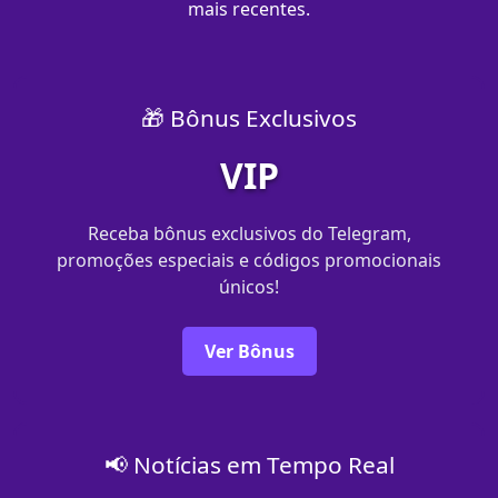
mais recentes.
🎁 Bônus Exclusivos
VIP
Receba bônus exclusivos do Telegram,
promoções especiais e códigos promocionais
únicos!
Ver Bônus
📢 Notícias em Tempo Real