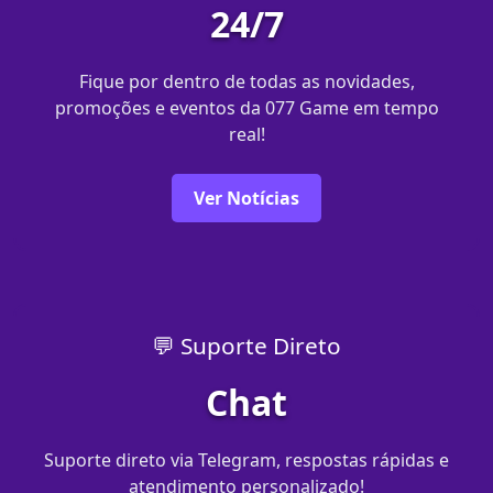
24/7
Fique por dentro de todas as novidades,
promoções e eventos da 077 Game em tempo
real!
Ver Notícias
💬 Suporte Direto
Chat
Suporte direto via Telegram, respostas rápidas e
atendimento personalizado!