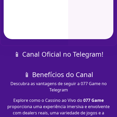
📱 Canal Oficial no Telegram!
📱 Benefícios do Canal
Descubra as vantagens de seguir a 077 Game no
Telegram
Explore como o Cassino ao Vivo do
077 Game
proporciona uma experiência imersiva e envolvente
com dealers reais, uma variedade de jogos e a