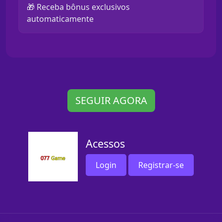
🎁 Receba bônus exclusivos
automaticamente
SEGUIR AGORA
Acessos
Login
Registrar-se