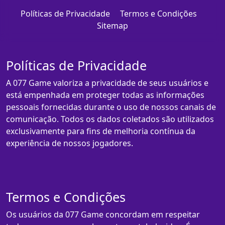
Políticas de Privacidade
Termos e Condições
Sitemap
Políticas de Privacidade
A 077 Game valoriza a privacidade de seus usuários e
está empenhada em proteger todas as informações
pessoais fornecidas durante o uso de nossos canais de
comunicação. Todos os dados coletados são utilizados
exclusivamente para fins de melhoria contínua da
experiência de nossos jogadores.
Termos e Condições
Os usuários da 077 Game concordam em respeitar