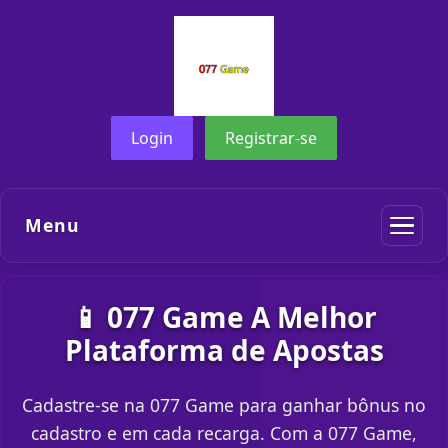
Login
Registrar-se
Menu
📱 077 Game A Melhor
Plataforma de Apostas
Cadastre-se na 077 Game para ganhar bônus no
cadastro e em cada recarga. Com a 077 Game,